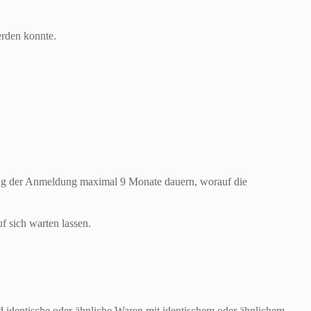
erden konnte.
fung der Anmeldung maximal 9 Monate dauern, worauf die
f sich warten lassen.
 identische oder ähnliche Waren mit identischem oder ähnlichem