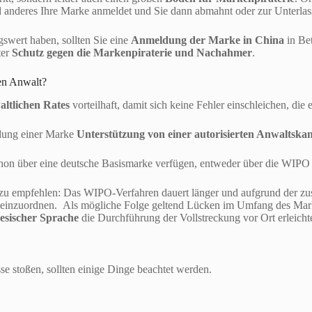
anderes Ihre Marke anmeldet und Sie dann abmahnt oder zur Unterlass
swert haben, sollten Sie eine
Anmeldung der Marke in China
in Be
ter
Schutz gegen die Markenpiraterie und Nachahmer
.
nen Anwalt?
altlichen Rates
vorteilhaft, damit sich keine Fehler einschleichen, die
ldung einer Marke
Unterstützung von einer autorisierten Anwaltskan
n über eine deutsche Basismarke verfügen, entweder über die WIPO
 zu empfehlen: Das WIPO-Verfahren dauert länger und aufgrund der zus
hend einzuordnen. Als mögliche Folge geltend Lücken im Umfang des M
inesischer Sprache
die Durchführung der Vollstreckung vor Ort erleichte
se stoßen, sollten einige Dinge beachtet werden.