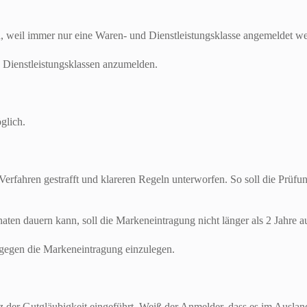
 weil immer nur eine Waren- und Dienstleistungsklasse angemeldet w
 Dienstleistungsklassen anzumelden.
glich.
erfahren gestrafft und klareren Regeln unterworfen. So soll die Prü
n dauern kann, soll die Markeneintragung nicht länger als 2 Jahre au
gegen die Markeneintragung einzulegen.
der Gutgläubigkeit eingeführt. Weiß der Anmelder, dass es im Ausland