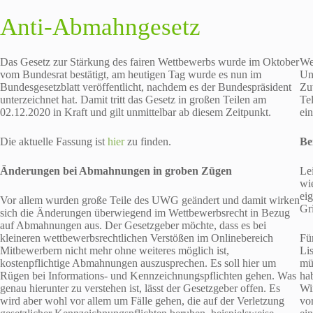
Anti-Abmahngesetz
Das Gesetz zur Stärkung des fairen Wettbewerbs wurde im Oktober
We
vom Bundesrat bestätigt, am heutigen Tag wurde es nun im
Un
Bundesgesetzblatt veröffentlicht, nachdem es der Bundespräsident
Zu
unterzeichnet hat. Damit tritt das Gesetz in großen Teilen am
Te
02.12.2020 in Kraft und gilt unmittelbar ab diesem Zeitpunkt.
ei
Die aktuelle Fassung ist
hier
zu finden.
Be
Änderungen bei Abmahnungen in groben Zügen
Le
wi
ei
Vor allem wurden große Teile des UWG geändert und damit wirken
Gr
sich die Änderungen überwiegend im Wettbewerbsrecht in Bezug
auf Abmahnungen aus. Der Gesetzgeber möchte, dass es bei
kleineren wettbewerbsrechtlichen Verstößen im Onlinebereich
Fü
Mitbewerbern nicht mehr ohne weiteres möglich ist,
Lis
kostenpflichtige Abmahnungen auszusprechen. Es soll hier um
mü
Rügen bei Informations- und Kennzeichnungspflichten gehen. Was
ha
genau hierunter zu verstehen ist, lässt der Gesetzgeber offen. Es
Wi
wird aber wohl vor allem um Fälle gehen, die auf der Verletzung
vo