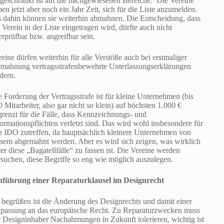
ngeschränkt ist auf die nachgewiesenen Bereiche. Die Vereine
en jetzt aber noch ein Jahr Zeit, sich für die Liste anzumelden.
s dahin können sie weiterhin abmahnen. Die Entscheidung, dass
 Verein in der Liste eingetragen wird, dürfte auch nicht
erprüfbar bzw. angreifbar sein.
reine dürfen weiterhin für alle Verstöße auch bei erstmaliger
mahnung vertragsstrafenbewehrte Unterlassungserklärungen
rdern.
e Forderung der Vertragsstrafe ist für kleine Unternehmen (bis
 Mitarbeiter, also gar nicht so klein) auf höchsten 1.000 €
grenzt für die Fälle, dass Kennzeichnungs- und
formationspflichten verletzt sind. Das wird wohl insbesondere für
n IDO zutreffen, da hauptsächlich kleinere Unternehmen von
esem abgemahnt werden. Aber es wird sich zeigen, was wirklich
ter diese „Bagatellfälle“ zu fassen ist. Die Vereine werden
rsuchen, diese Begriffe so eng wie möglich auszulegen.
nführung einer Reparaturklausel im Designrecht
 begrüßen ist die Änderung des Designrechts und damit einer
passung an das europäische Recht. Zu Reparaturzwecken muss
r Designinhaber Nachahmungen in Zukunft tolerieren, wichtig ist