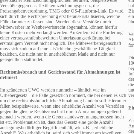
gesetzlicher Kennzeichnungspflichten beruhen, beispielsweise
ei
Verstöße gegen das Textilkennzeichnungsgesetz, die
hab
Preisangabenverordnung, TMG oder OS-Plattform-Link. Es wird
Bi
sich durch die Rechtsprechung erst herauskristallisieren, welche
ein
Fälle darunter zu fassen sind. Werden diese Verstöße durch
üb
Mitbewerber im Wettbewerbsrecht abgemahnt, können hierfür
keine Kosten mehr verlangt werden. Außerdem ist die Forderung
Ve
einer vertragsstrafenbewehrten Unterlassungserklärung bei
Ab
erstmaligem Verstoß nicht möglich. Die Mitbewerbereigenschaft
fo
muss sich zudem auf eine tatsächliche geschäftliche Tätigkeit
beziehen, die nicht nur in unerheblichem Maße und nicht nur
Di
gelegentlich stattfindet.
100
be
Rechtsmissbrauch und Gerichtsstand für Abmahnungen ist
In
definiert
de
di
Im geänderten UWG werden nunmehr – ähnlich wie im
un
Urhebergesetz – die Fälle gesetzlich normiert, die bei denen es sich
ve
um eine rechtsmissbräuchliche Abmahnung handeln soll. Hierunter
fallen beispielsweise, wenn eine erhebliche Anzahl von Verstößen
Ei
gegen die gleiche Rechtsvorschrift durch Abmahnungen geltend
gemacht werden, wenn die Gegenstandswert unangemessen hoch
Zu
ist etc. Problematisch ist, dass das Gesetz eine große Anzahl
An
auslegungsbedürftiger Begriffe enthält, wie z.B. „erhebliche
de
Anzahl“. Was erheblich ist, wird sich wohl immer am jeweiligen