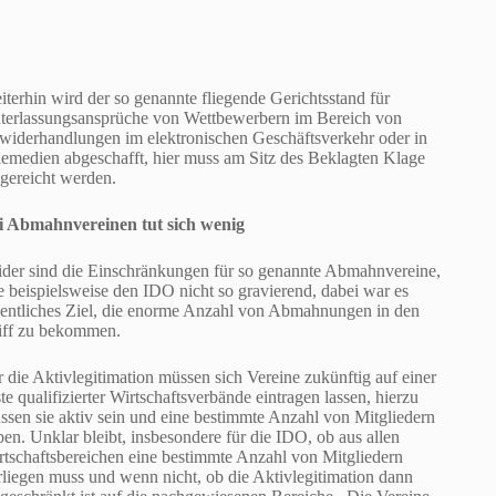
iterhin wird der so genannte fliegende Gerichtsstand für
terlassungsansprüche von Wettbewerbern im Bereich von
widerhandlungen im elektronischen Geschäftsverkehr oder in
lemedien abgeschafft, hier muss am Sitz des Beklagten Klage
ngereicht werden.
i Abmahnvereinen tut sich wenig
ider sind die Einschränkungen für so genannte Abmahnvereine,
e beispielsweise den IDO nicht so gravierend, dabei war es
gentliches Ziel, die enorme Anzahl von Abmahnungen in den
iff zu bekommen.
r die Aktivlegitimation müssen sich Vereine zukünftig auf einer
te qualifizierter Wirtschaftsverbände eintragen lassen, hierzu
ssen sie aktiv sein und eine bestimmte Anzahl von Mitgliedern
ben. Unklar bleibt, insbesondere für die IDO, ob aus allen
rtschaftsbereichen eine bestimmte Anzahl von Mitgliedern
rliegen muss und wenn nicht, ob die Aktivlegitimation dann