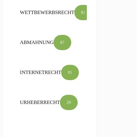
WETTBEWERBSRECHT
81
ABMAHNUNG
87
INTERNETRECHT
91
URHEBERRECHT
29