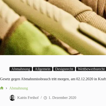
Abmahnung
Allgemein
Designrecht
Wettbewerbsrecht
Gesetz gegen Abmahnmissbrauch tritt morgen, am 02.12.2020 in Kraft –
Abmahnung
Start
Katrin Freihof
1. Dezember 2020