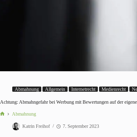
Abmahnung
Allgemein
Internetrecht
Medienrecht
Ne
Achtung: Abmahngefahr bei Werbung mit Bewertungen auf der eigene
Abmahnung
Start
Katrin Freihof
7. September 2023