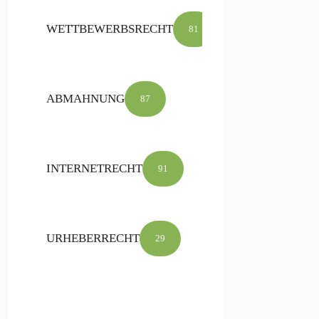
WETTBEWERBSRECHT
81
ABMAHNUNG
87
INTERNETRECHT
91
URHEBERRECHT
29