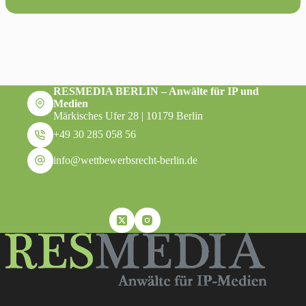
RESMEDIA BERLIN – Anwälte für IP und
Medien
Märkisches Ufer 28 | 10179 Berlin
+49 30 285 058 56
info@wettbewerbsrecht-berlin.de