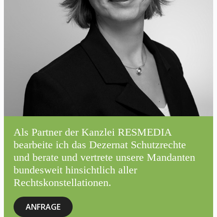
Als Partner der Kanzlei RESMEDIA
bearbeite ich das Dezernat Schutzrechte
und berate und vertrete unsere Mandanten
bundesweit hinsichtlich aller
Rechtskonstellationen.
ANFRAGE